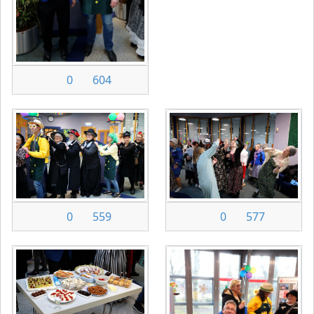
0
604
0
559
0
577