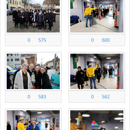
0
575
0
600
0
583
0
562