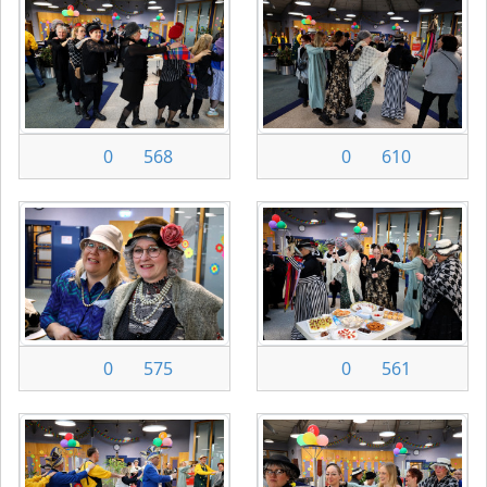
0
568
0
610
0
575
0
561