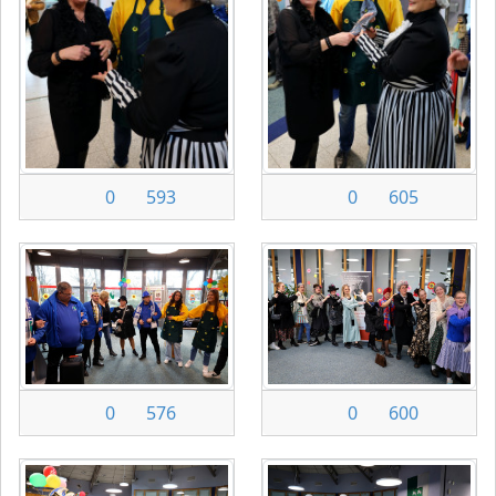
0
593
0
605
0
576
0
600