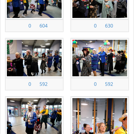
0
604
0
630
0
592
0
592