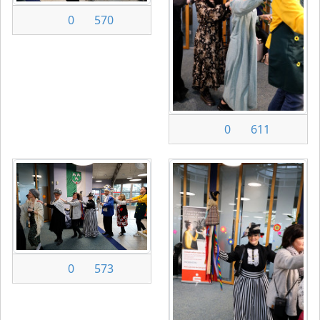
0
570
0
611
0
573