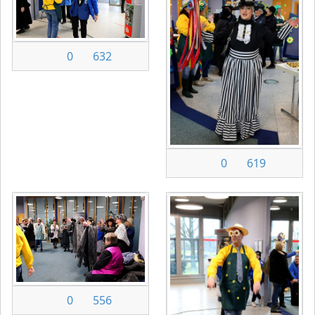
0
632
0
619
0
556