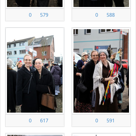
0
579
0
588
0
617
0
591