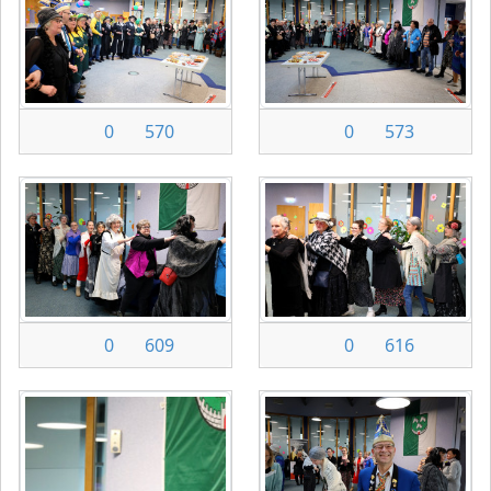
0
570
0
573
0
609
0
616