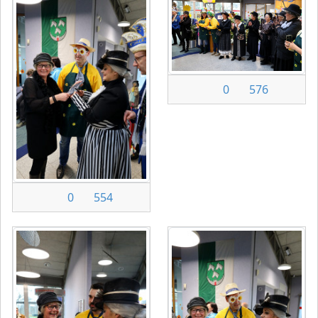
0
576
0
554