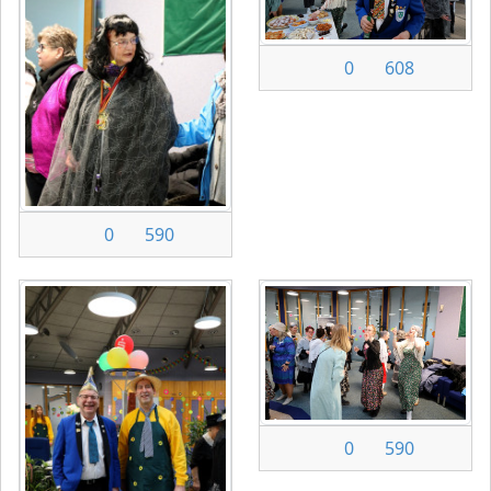
0
608
0
590
0
590