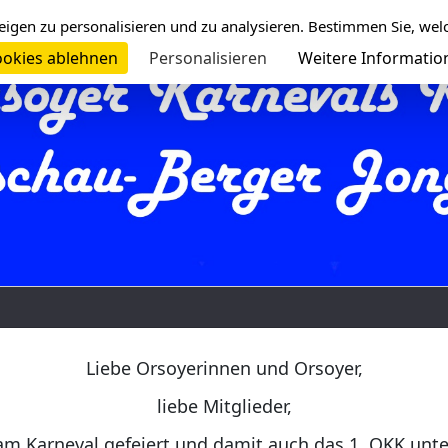
eigen zu personalisieren und zu analysieren. Bestimmen Sie, wel
okies ablehnen
Personalisieren
Weitere Informatio
Liebe Orsoyerinnen und Orsoyer,
liebe Mitglieder,
am Karneval gefeiert und damit auch das 1. OKK unt