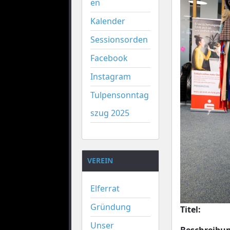
en
Kalender
Sessionsorden
Facebook
Instagram
Tulpensonntag
szug 2025
VEREIN
Elferrat
Gründung
Titel:
Unser
Beschreibu