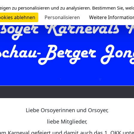
eigen zu personalisieren und zu analysieren. Bestimmen Sie, wel
okies ablehnen
Personalisieren
Weitere Informatio
Liebe Orsoyerinnen und Orsoyer,
liebe Mitglieder,
am Karneval gefeiert und damit auch das 1. OKK unt