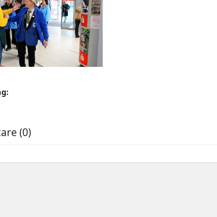
ng:
re (0)