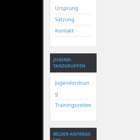
Ursprung
Satzung
Kontakt
JUGEND-
TANZGRUPPEN
Jugendordnun
g
Trainingszeiten
BILDER-ANTRÄGE