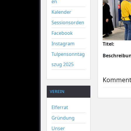
en
Kalender
Sessionsorden
Facebook
Instagram
Titel:
Tulpensonntag
Beschreibu
szug 2025
Kommenta
VEREIN
Elferrat
Gründung
Unser