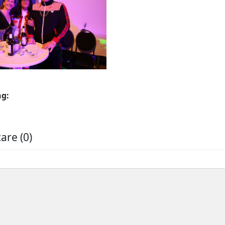
ng:
re (0)