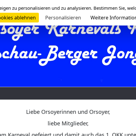
eigen zu personalisieren und zu analysieren. Bestimmen Sie, wel
okies ablehnen
Personalisieren
Weitere Informatio
Liebe Orsoyerinnen und Orsoyer,
liebe Mitglieder,
am Karneval gefeiert und damit auch das 1. OKK unt