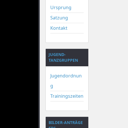
Ursprung
Satzung
Kontakt
JUGEND-
TANZGRUPPEN
Jugendordnun
g
Trainingszeiten
BILDER-ANTRÄGE