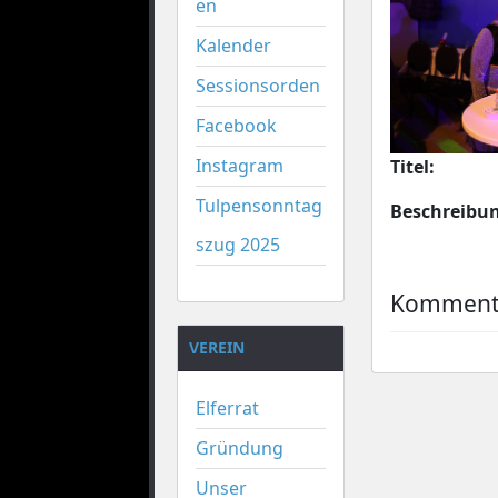
en
Kalender
Sessionsorden
Facebook
Instagram
Titel:
Tulpensonntag
Beschreibu
szug 2025
Kommenta
VEREIN
Elferrat
Gründung
Unser