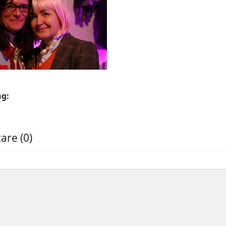
ng:
re (0)