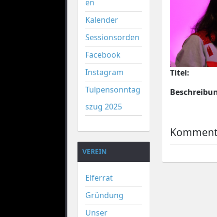
en
Kalender
Sessionsorden
Facebook
Instagram
Titel:
Tulpensonntag
Beschreibu
szug 2025
Kommenta
VEREIN
Elferrat
Gründung
Unser