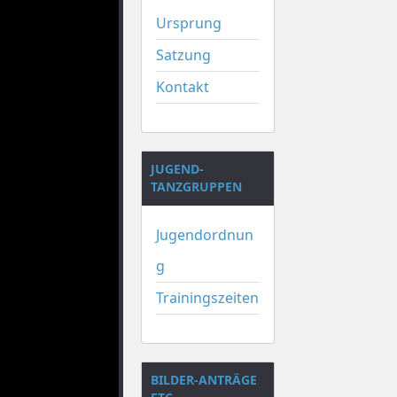
Ursprung
Satzung
Kontakt
JUGEND-
TANZGRUPPEN
Jugendordnun
g
Trainingszeiten
BILDER-ANTRÄGE