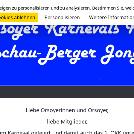
eigen zu personalisieren und zu analysieren. Bestimmen Sie, wel
okies ablehnen
Personalisieren
Weitere Informatio
Liebe Orsoyerinnen und Orsoyer,
liebe Mitglieder,
am Karneval gefeiert und damit auch das 1. OKK unt