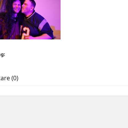
ng:
re (0)