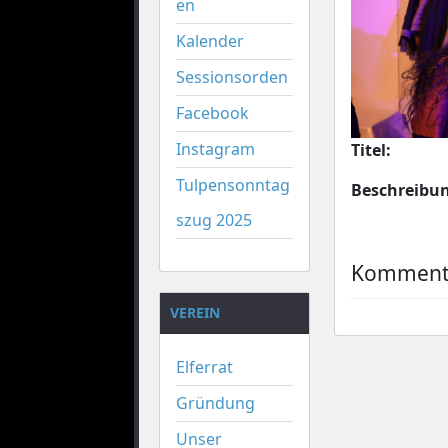
en
Kalender
Sessionsorden
Facebook
Instagram
Titel:
Tulpensonntag
Beschreibu
szug 2025
Kommenta
VEREIN
Elferrat
Gründung
Unser