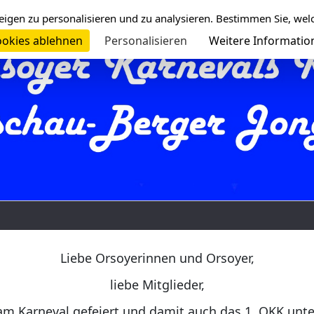
eigen zu personalisieren und zu analysieren. Bestimmen Sie, wel
okies ablehnen
Personalisieren
Weitere Informatio
Liebe Orsoyerinnen und Orsoyer,
liebe Mitglieder,
am Karneval gefeiert und damit auch das 1. OKK unt