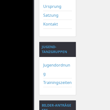
Ursprung
Satzung
Kontakt
JUGEND-
TANZGRUPPEN
Jugendordnun
g
Trainingszeiten
BILDER-ANTRÄGE