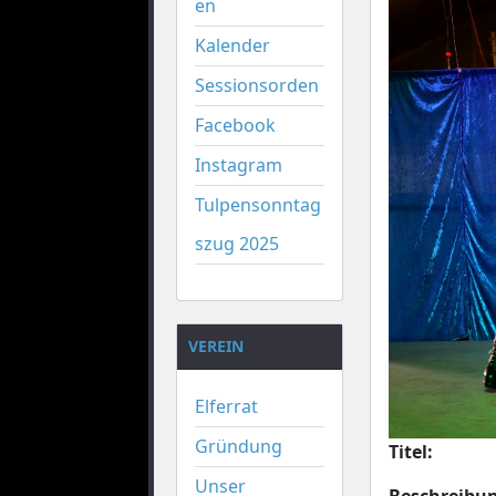
en
Kalender
Sessionsorden
Facebook
Instagram
Tulpensonntag
szug 2025
VEREIN
Elferrat
Gründung
Titel:
Unser
Beschreibu