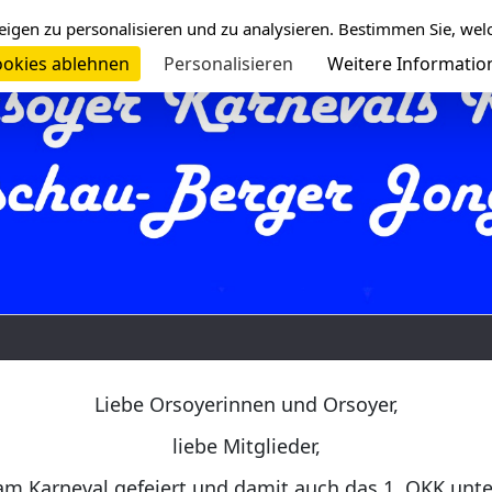
eigen zu personalisieren und zu analysieren. Bestimmen Sie, wel
okies ablehnen
Personalisieren
Weitere Informatio
Liebe Orsoyerinnen und Orsoyer,
liebe Mitglieder,
am Karneval gefeiert und damit auch das 1. OKK unt