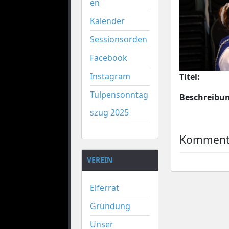
en
Kalender
Sessionsorden
Facebook
Instagram
Titel:
Tulpensonntag
Beschreibu
szug 2025
Kommenta
VEREIN
Elferrat
Gründung
Unser