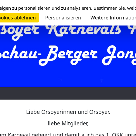
eigen zu personalisieren und zu analysieren. Bestimmen Sie, wel
okies ablehnen
Personalisieren
Weitere Informatio
Liebe Orsoyerinnen und Orsoyer,
liebe Mitglieder,
am Karneval gefeiert und damit auch das 1. OKK unt