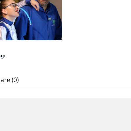
ng:
re (0)