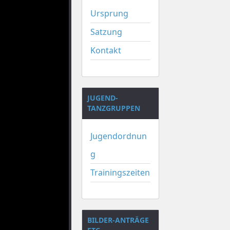
Ursprung
Satzung
Kontakt
JUGEND-
TANZGRUPPEN
Jugendordnun
g
Trainingszeiten
BILDER-ANTRÄGE