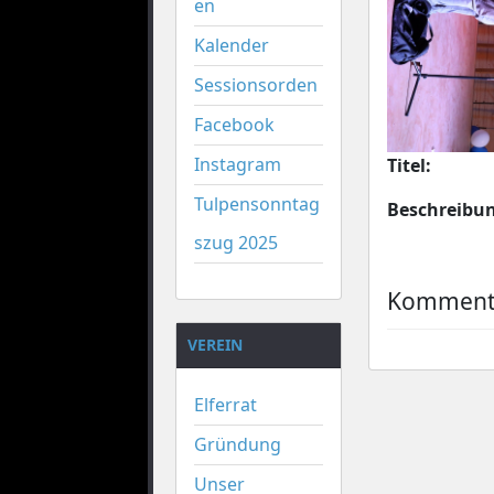
en
Kalender
Sessionsorden
Facebook
Instagram
Titel:
Tulpensonntag
Beschreibu
szug 2025
Kommenta
VEREIN
Elferrat
Gründung
Unser