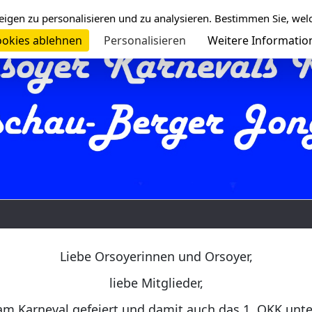
eigen zu personalisieren und zu analysieren. Bestimmen Sie, wel
okies ablehnen
Personalisieren
Weitere Informatio
Liebe Orsoyerinnen und Orsoyer,
liebe Mitglieder,
am Karneval gefeiert und damit auch das 1. OKK unt