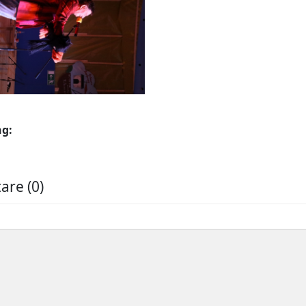
ng:
re (0)