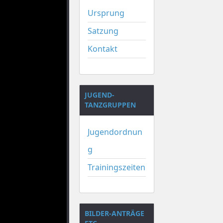
Ursprung
Satzung
Kontakt
JUGEND-
TANZGRUPPEN
Jugendordnun
g
Trainingszeiten
BILDER-ANTRÄGE