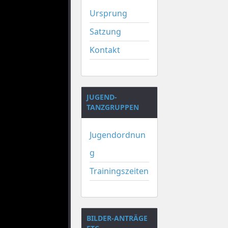
Ursprung
Satzung
Kontakt
JUGEND-
TANZGRUPPEN
Jugendordnun
g
Trainingszeiten
BILDER-ANTRÄGE