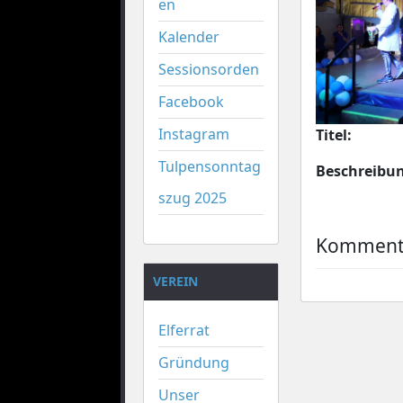
en
Kalender
Sessionsorden
Facebook
Instagram
Titel:
Tulpensonntag
Beschreibu
szug 2025
Kommenta
VEREIN
Elferrat
Gründung
Unser