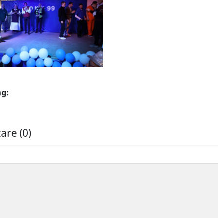
ng:
re (0)