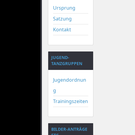
Ursprung
Satzung
Kontakt
JUGEND-
TANZGRUPPEN
Jugendordnun
g
Trainingszeiten
BILDER-ANTRÄGE