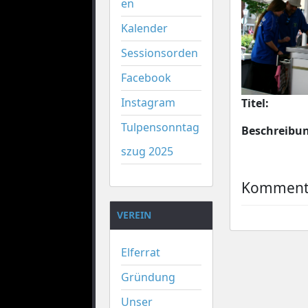
en
Kalender
Sessionsorden
Facebook
Instagram
Titel:
Tulpensonntag
Beschreibu
szug 2025
Kommenta
VEREIN
Elferrat
Gründung
Unser