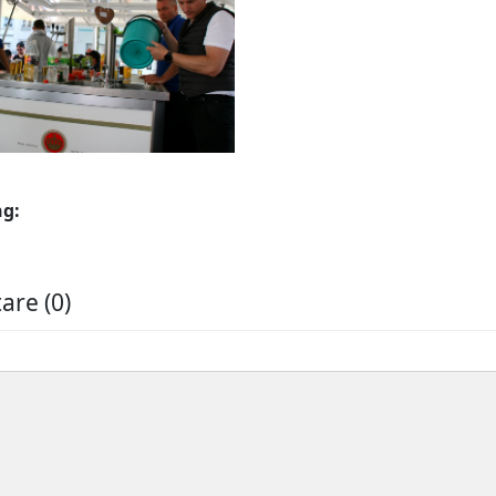
ng:
re (0)