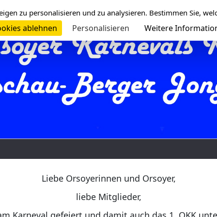
eigen zu personalisieren und zu analysieren. Bestimmen Sie, wel
okies ablehnen
Personalisieren
Weitere Informatio
Liebe Orsoyerinnen und Orsoyer,
liebe Mitglieder,
am Karneval gefeiert und damit auch das 1. OKK unt