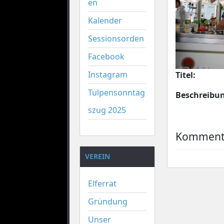
en
Kalender
Sessionsorden
Facebook
Instagram
Titel:
Tulpensonntag
Beschreibu
szug 2025
Kommenta
VEREIN
Elferrat
Gründung
Unser