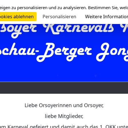
eigen zu personalisieren und zu analysieren. Bestimmen Sie, wel
okies ablehnen
Personalisieren
Weitere Informatio
Liebe Orsoyerinnen und Orsoyer,
liebe Mitglieder,
am Karneval gefeiert und damit auch das 1. OKK unt