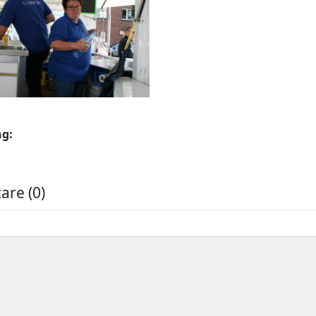
ng:
re (0)