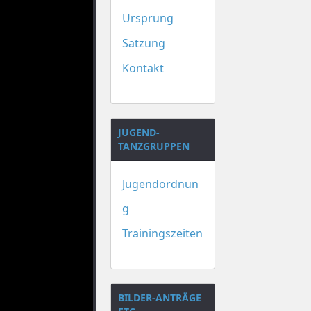
Ursprung
Satzung
Kontakt
JUGEND-
TANZGRUPPEN
Jugendordnun
g
Trainingszeiten
BILDER-ANTRÄGE