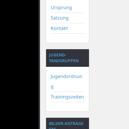
Ursprung
Satzung
Kontakt
JUGEND-
TANZGRUPPEN
Jugendordnun
g
Trainingszeiten
BILDER-ANTRÄGE