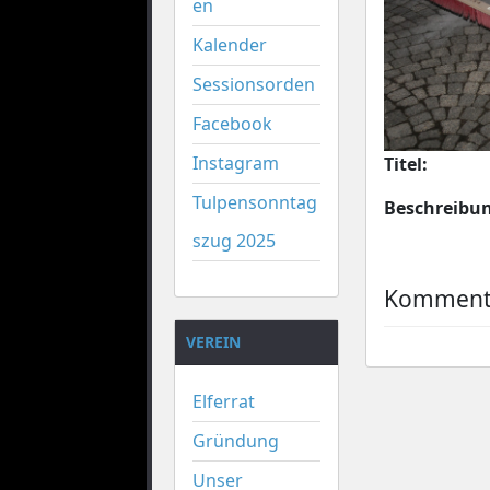
en
Kalender
Sessionsorden
Facebook
Instagram
Titel:
Tulpensonntag
Beschreibu
szug 2025
Kommenta
VEREIN
Elferrat
Gründung
Unser