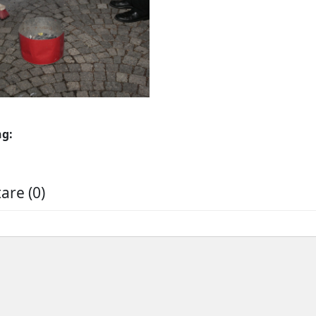
ng:
re (0)