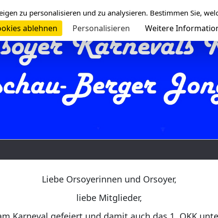
eigen zu personalisieren und zu analysieren. Bestimmen Sie, wel
okies ablehnen
Personalisieren
Weitere Informatio
Liebe Orsoyerinnen und Orsoyer,
liebe Mitglieder,
am Karneval gefeiert und damit auch das 1. OKK unt