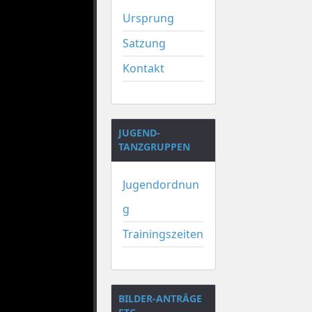
Ursprung
Satzung
Kontakt
JUGEND-
TANZGRUPPEN
Jugendordnun
g
Trainingszeiten
BILDER-ANTRÄGE