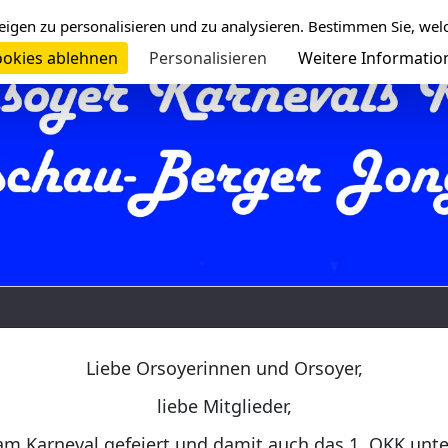
eigen zu personalisieren und zu analysieren. Bestimmen Sie, wel
okies ablehnen
Personalisieren
Weitere Informatio
Liebe Orsoyerinnen und Orsoyer,
liebe Mitglieder,
am Karneval gefeiert und damit auch das 1. OKK unt