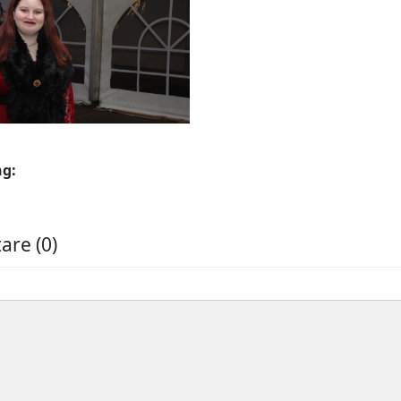
ng:
re (0)