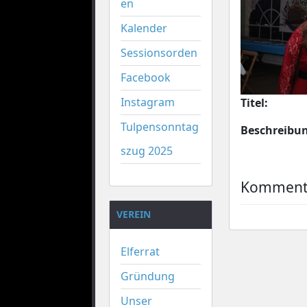
en
Kalender
Sessionsorden
Facebook
Instagram
Titel:
Tulpensonntag
Beschreibu
szug 2025
Kommenta
VEREIN
Elferrat
Gründung
Unser