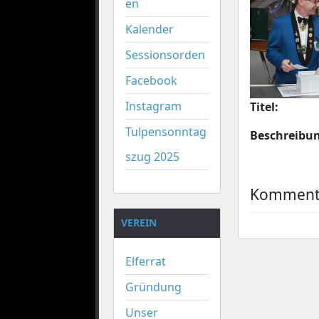
en
Kalender
Sessionsorden
Facebook
Instagram
Titel:
Tulpensonntag
Beschreibu
szug 2025
Kommenta
VEREIN
Elferrat
Gründung
Unser