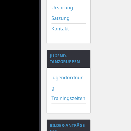
Ursprung
Satzung
Kontakt
JUGEND-
TANZGRUPPEN
Jugendordnun
g
Trainingszeiten
BILDER-ANTRÄGE