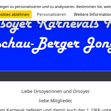
eigen zu personalisieren und zu analysieren. Bestimmen Sie, wel
okies ablehnen
Personalisieren
Weitere Informatio
Liebe Orsoyerinnen und Orsoyer,
liebe Mitglieder,
am Karneval gefeiert und damit auch das 1. OKK unt