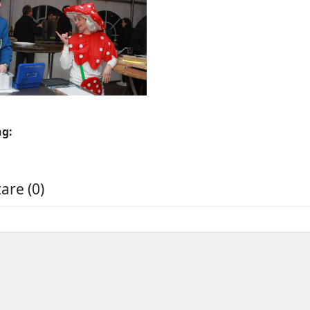
ng:
re (0)