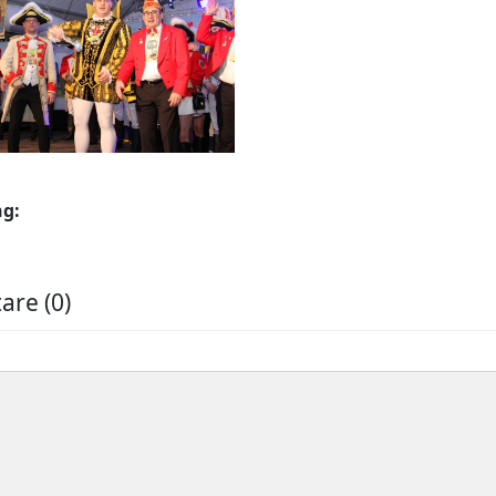
ng:
re (0)