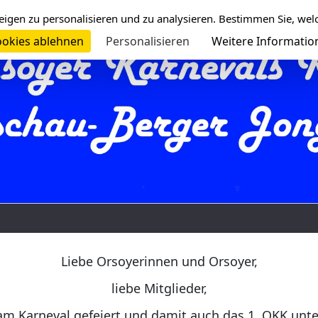
eigen zu personalisieren und zu analysieren. Bestimmen Sie, wel
okies ablehnen
Personalisieren
Weitere Informatio
Liebe Orsoyerinnen und Orsoyer,
liebe Mitglieder,
am Karneval gefeiert und damit auch das 1. OKK unt