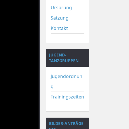
Ursprung
Satzung
Kontakt
JUGEND-
TANZGRUPPEN
Jugendordnun
g
Trainingszeiten
BILDER-ANTRÄGE