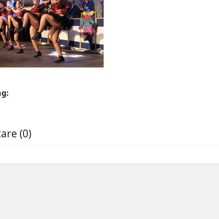
ng:
re (0)