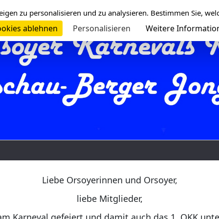
eigen zu personalisieren und zu analysieren. Bestimmen Sie, wel
okies ablehnen
Personalisieren
Weitere Informatio
Liebe Orsoyerinnen und Orsoyer,
liebe Mitglieder,
am Karneval gefeiert und damit auch das 1. OKK unt