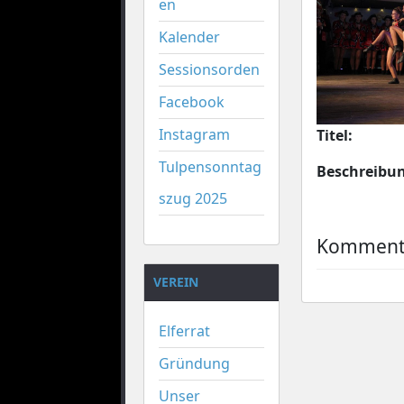
en
Kalender
Sessionsorden
Facebook
Instagram
Titel:
Tulpensonntag
Beschreibu
szug 2025
Kommenta
VEREIN
Elferrat
Gründung
Unser