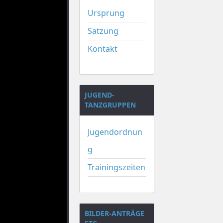
Ursprung
Satzung
Kontakt
JUGEND-
TANZGRUPPEN
Jugendordnun
g
Trainingszeiten
BILDER-ANTRÄGE