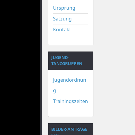
Ursprung
Satzung
Kontakt
JUGEND-
TANZGRUPPEN
Jugendordnun
g
Trainingszeiten
BILDER-ANTRÄGE