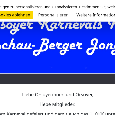
eigen zu personalisieren und zu analysieren. Bestimmen Sie, wel
okies ablehnen
Personalisieren
Weitere Informatio
Liebe Orsoyerinnen und Orsoyer,
liebe Mitglieder,
am Karneval gefeiert und damit auch das 1. OKK unt