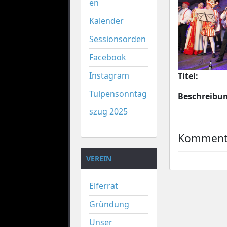
en
Kalender
Sessionsorden
Facebook
Instagram
Titel:
Tulpensonntag
Beschreibu
szug 2025
Kommenta
VEREIN
Elferrat
Gründung
Unser