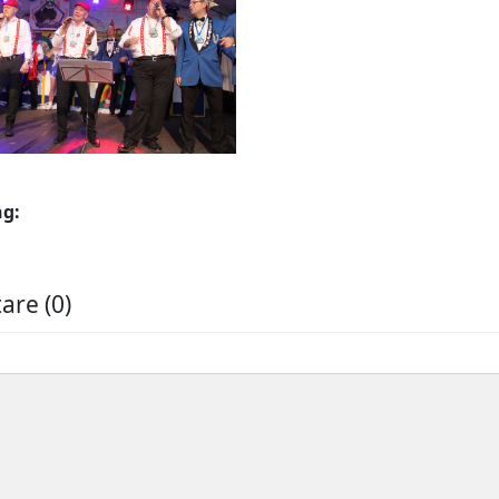
ng:
re (0)