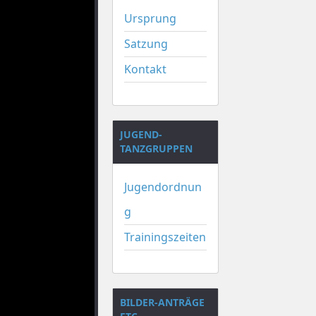
Ursprung
Satzung
Kontakt
JUGEND-
TANZGRUPPEN
Jugendordnun
g
Trainingszeiten
BILDER-ANTRÄGE