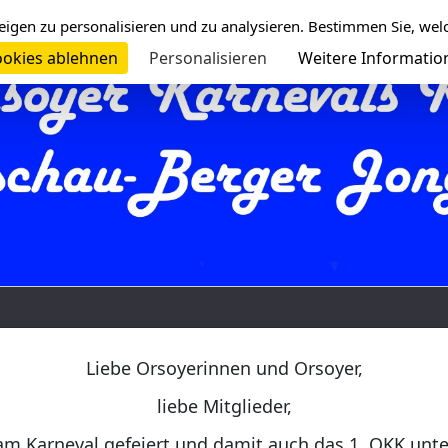
eigen zu personalisieren und zu analysieren. Bestimmen Sie, wel
okies ablehnen
Personalisieren
Weitere Informatio
Liebe Orsoyerinnen und Orsoyer,
liebe Mitglieder,
am Karneval gefeiert und damit auch das 1. OKK unt