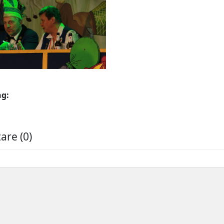
ng:
re (0)