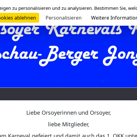
eigen zu personalisieren und zu analysieren. Bestimmen Sie, wel
okies ablehnen
Personalisieren
Weitere Informatio
Liebe Orsoyerinnen und Orsoyer,
liebe Mitglieder,
am Karneval gefeiert und damit auch das 1. OKK unt