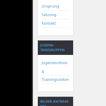
Ursprung
Satzung
Kontakt
JUGEND-
TANZGRUPPEN
Jugendordnun
g
Trainingszeiten
BILDER-ANTRÄGE