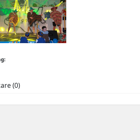
ng:
re (0)