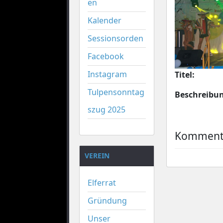
en
Kalender
Sessionsorden
Facebook
Instagram
Titel:
Tulpensonntag
Beschreibu
szug 2025
Kommenta
VEREIN
Elferrat
Gründung
Unser