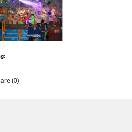
ng:
re (0)