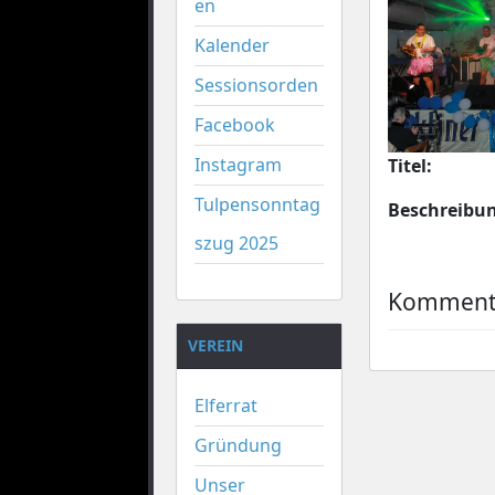
en
Kalender
Sessionsorden
Facebook
Instagram
Titel:
Tulpensonntag
Beschreibu
szug 2025
Kommenta
VEREIN
Elferrat
Gründung
Unser