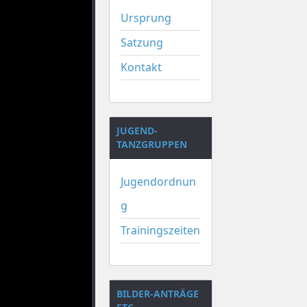
Ursprung
Satzung
Kontakt
JUGEND-
TANZGRUPPEN
Jugendordnun
g
Trainingszeiten
BILDER-ANTRÄGE