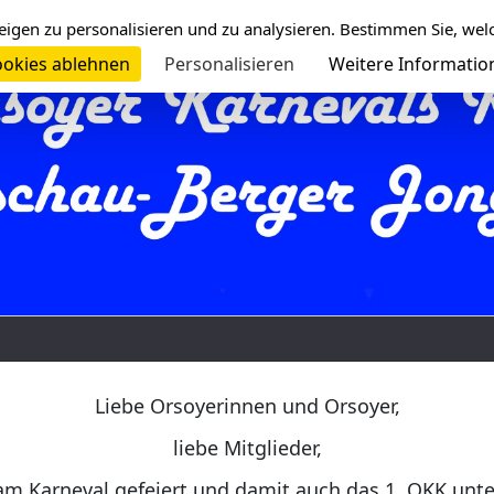
eigen zu personalisieren und zu analysieren. Bestimmen Sie, wel
okies ablehnen
Personalisieren
Weitere Informatio
Liebe Orsoyerinnen und Orsoyer,
liebe Mitglieder,
am Karneval gefeiert und damit auch das 1. OKK unt