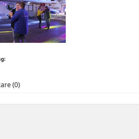
ng:
re (0)