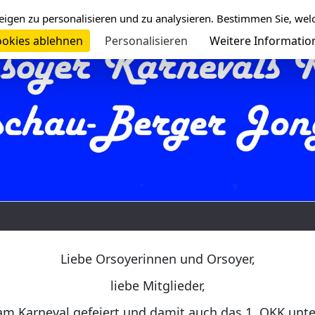
eigen zu personalisieren und zu analysieren. Bestimmen Sie, wel
okies ablehnen
Personalisieren
Weitere Informatio
Liebe Orsoyerinnen und Orsoyer,
liebe Mitglieder,
am Karneval gefeiert und damit auch das 1. OKK unt