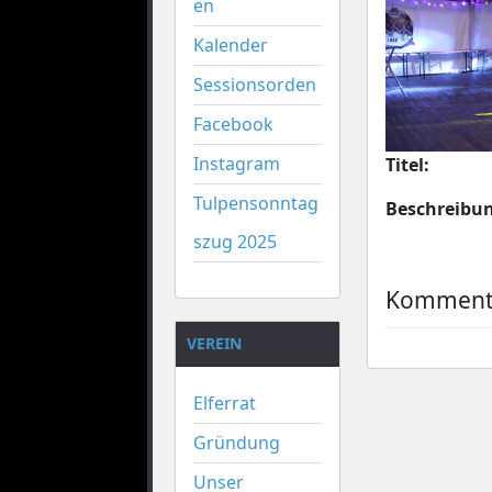
en
Kalender
Sessionsorden
Facebook
Instagram
Titel:
Tulpensonntag
Beschreibu
szug 2025
Kommenta
VEREIN
Elferrat
Gründung
Unser