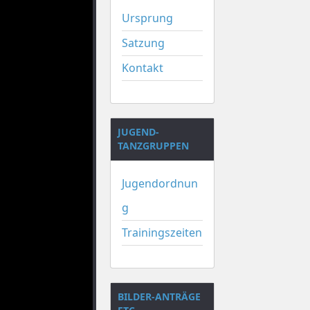
Ursprung
Satzung
Kontakt
JUGEND-
TANZGRUPPEN
Jugendordnun
g
Trainingszeiten
BILDER-ANTRÄGE