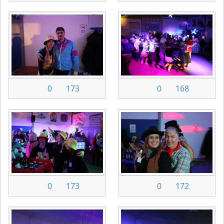
0
173
0
168
0
173
0
172