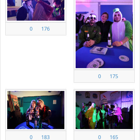
0
176
0
175
0
183
0
165