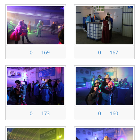
0
169
0
167
0
173
0
160