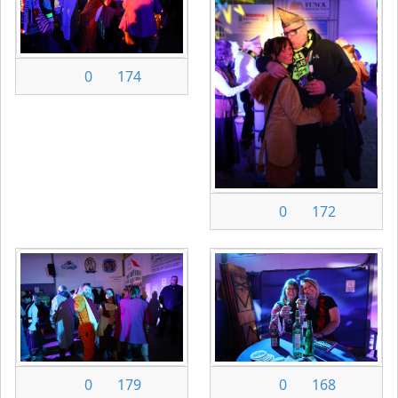
0
174
0
172
0
179
0
168