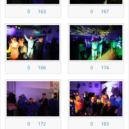
0
163
0
167
0
166
0
174
0
172
0
163