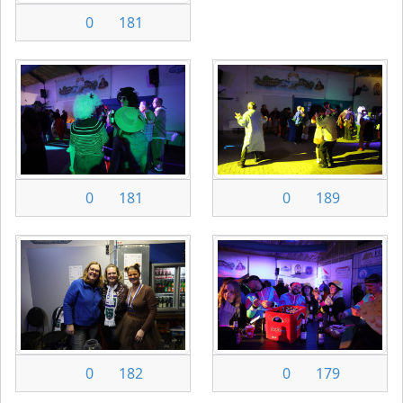
0
181
0
181
0
189
0
182
0
179