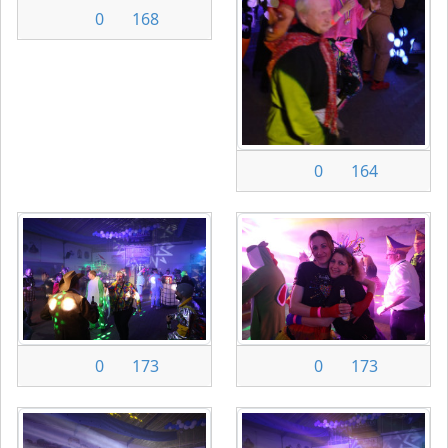
0
168
0
164
0
173
0
173