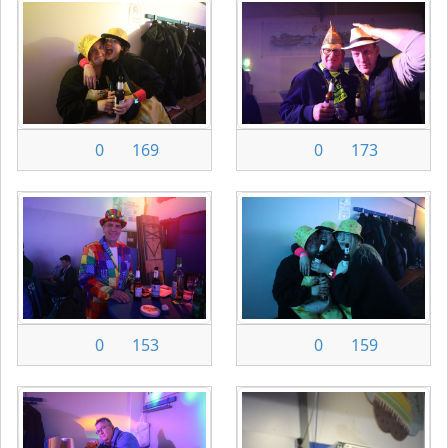
0
169
0
173
0
153
0
159