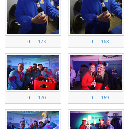
0
173
0
168
0
170
0
169