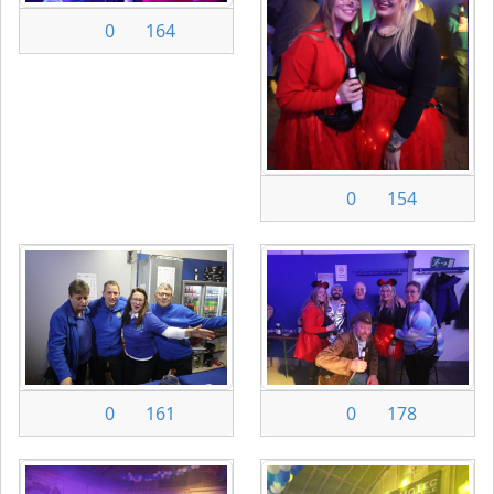
0
164
0
154
0
161
0
178