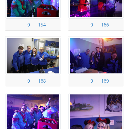
0
154
0
166
0
168
0
169