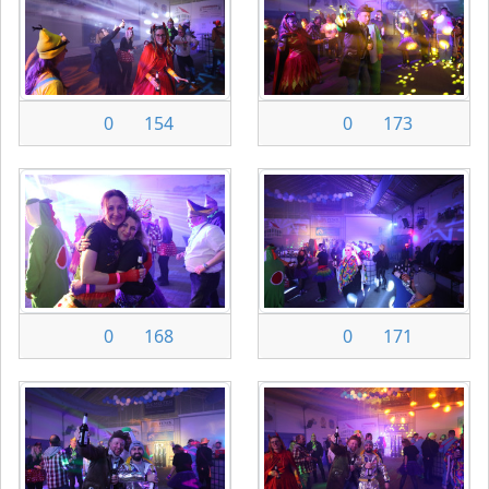
0
154
0
173
0
168
0
171