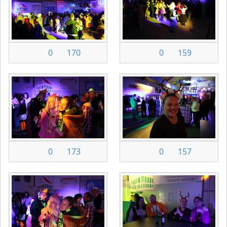
0
170
0
159
0
173
0
157