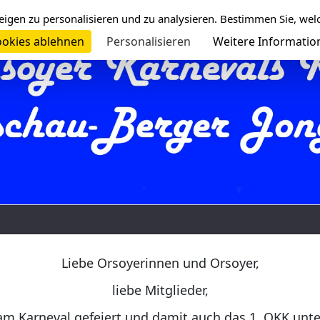
eigen zu personalisieren und zu analysieren. Bestimmen Sie, wel
okies ablehnen
Personalisieren
Weitere Informatio
Liebe Orsoyerinnen und Orsoyer,
liebe Mitglieder,
am Karneval gefeiert und damit auch das 1. OKK unt