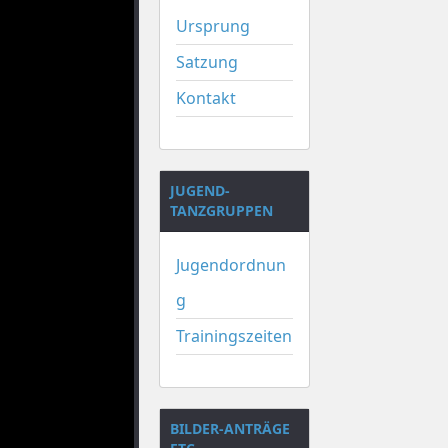
Ursprung
Satzung
Kontakt
JUGEND-
TANZGRUPPEN
Jugendordnun
g
Trainingszeiten
BILDER-ANTRÄGE