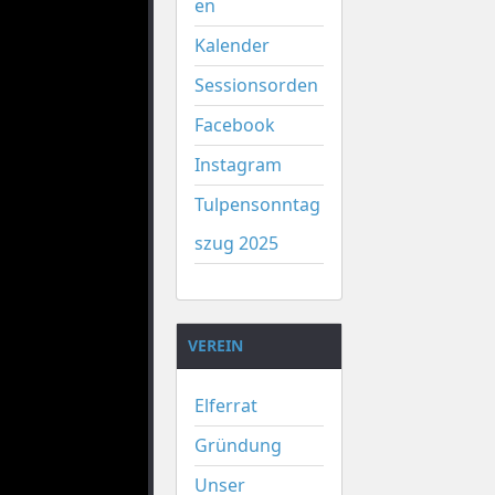
en
Kalender
Sessionsorden
Facebook
Instagram
Tulpensonntag
szug 2025
VEREIN
Elferrat
Gründung
Unser